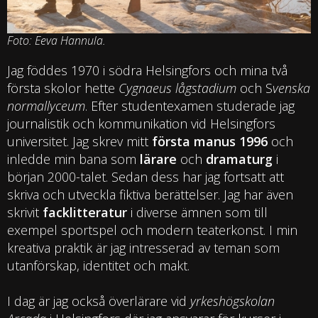
Foto: Eeva Hannula.
Jag föddes 1970 i södra Helsingfors och mina två
första skolor hette
Cygnaeus lågstadium
och S
venska
normallyceum
. Efter studentexamen studerade jag
journalistik och kommunikation vid Helsingfors
universitet. Jag skrev mitt
första manus 1996
och
inledde min bana som
lärare
och
dramaturg
i
början 2000-talet. Sedan dess har jag fortsatt att
skriva och utveckla fiktiva berättelser. Jag har även
skrivit
facklitteratur
i diverse ämnen som till
exempel sportspel och modern teaterkonst. I min
kreativa praktik är jag intresserad av teman som
utanförskap, identitet och makt.
I dag är jag också överlärare vid
yrkeshögskolan